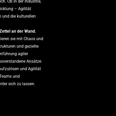
h. Ob in der Industrie,
cklung – Agilität
 und die kulturellen
 Zettel an der Wand.
ziieren sie mit Chaos und
trukturen und gezielte
inführung agiler
issverstandene Ansätze.
aufzulösen und Agilität
r Teams und
nter sich zu lassen.