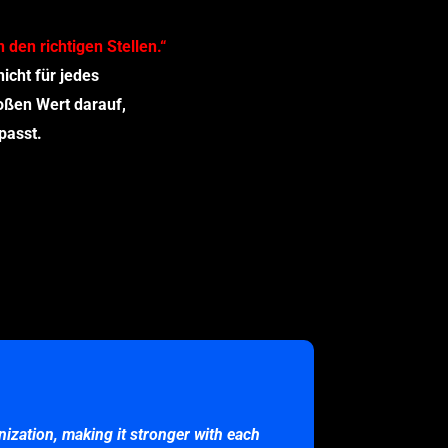
n den richtigen Stellen.“
nicht für jedes
oßen Wert darauf,
 passt.
nization, making it stronger with each